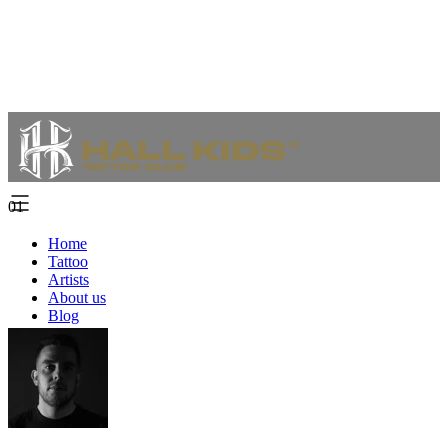
01
Home
Tattoo
Artists
About us
Blog