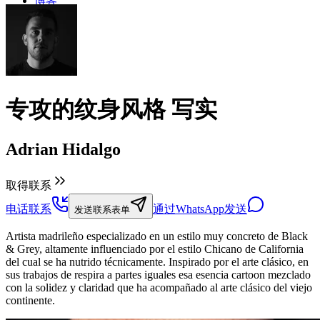
博客
专攻的纹身风格
写实
Adrian Hidalgo
取得联系
电话联系
通过WhatsApp发送
发送联系表单
Artista madrileño especializado en un estilo muy concreto de Black
& Grey, altamente influenciado por el estilo Chicano de California
del cual se ha nutrido técnicamente. Inspirado por el arte clásico, en
sus trabajos de respira a partes iguales esa esencia cartoon mezclado
con la solidez y claridad que ha acompañado al arte clásico del viejo
continente.