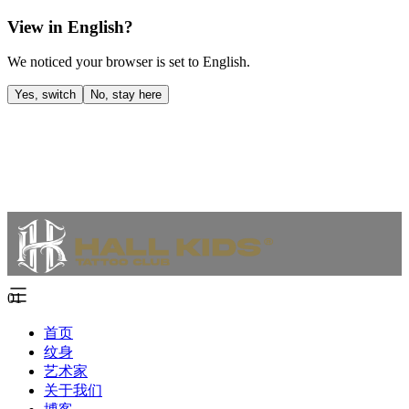
View in English?
We noticed your browser is set to English.
Yes, switch
No, stay here
01
首页
纹身
艺术家
关于我们