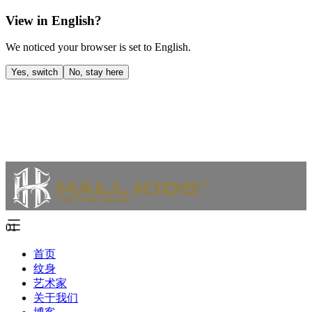
View in English?
We noticed your browser is set to English.
Yes, switch
No, stay here
01
首页
纹身
艺术家
关于我们