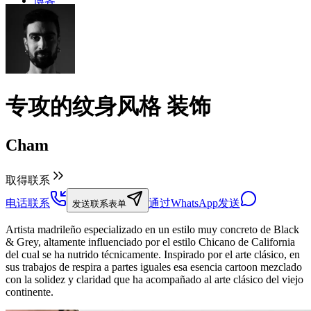
博客
专攻的纹身风格
装饰
Cham
取得联系
电话联系
通过WhatsApp发送
发送联系表单
Artista madrileño especializado en un estilo muy concreto de Black
& Grey, altamente influenciado por el estilo Chicano de California
del cual se ha nutrido técnicamente. Inspirado por el arte clásico, en
sus trabajos de respira a partes iguales esa esencia cartoon mezclado
con la solidez y claridad que ha acompañado al arte clásico del viejo
continente.