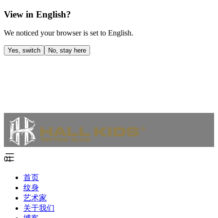
View in English?
We noticed your browser is set to English.
Yes, switch
No, stay here
01
首页
纹身
艺术家
关于我们