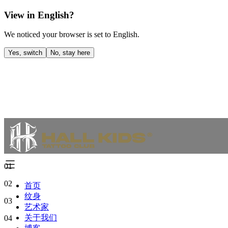
View in English?
We noticed your browser is set to English.
Yes, switch
No, stay here
01
02
首页
纹身
03
艺术家
关于我们
04